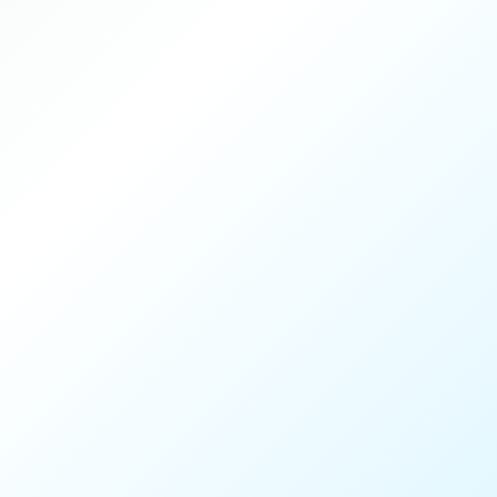
Durée
45 min
Intensité
1 / 4
Encadrement
Coach Mouratoglou