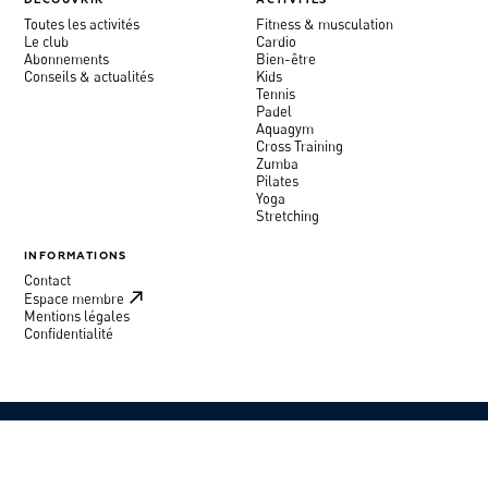
DÉCOUVRIR
ACTIVITÉS
Toutes les activités
Fitness & musculation
Le club
Cardio
Abonnements
Bien-être
Conseils & actualités
Kids
Tennis
Padel
Aquagym
Cross Training
Zumba
Pilates
Yoga
Stretching
INFORMATIONS
Contact
Espace membre
Mentions légales
Confidentialité
©
MOURATOGLOU COUNTRY CLUB
INSTAGRAM
↑
BROCHURE