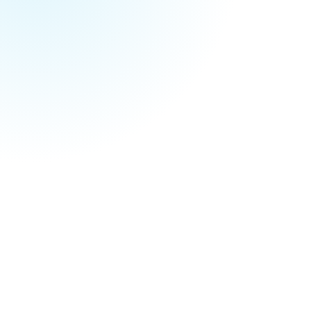
ADRESSE
3550 Route des Dolines
06410 Biot, France
+33 (0)4 83 88 14 30
TÉLÉPHONE
@mouratoglou_country_club
INSTAGRAM