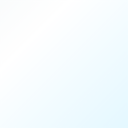
Durée
45 min
Intensité
2 / 4
Encadrement
Coach Mouratoglou