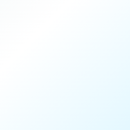
Durée
45 min
Intensité
4 / 4
Encadrement
Coach Mouratoglou