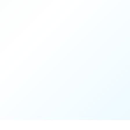
60 min
4 / 4
Coach Mouratoglou