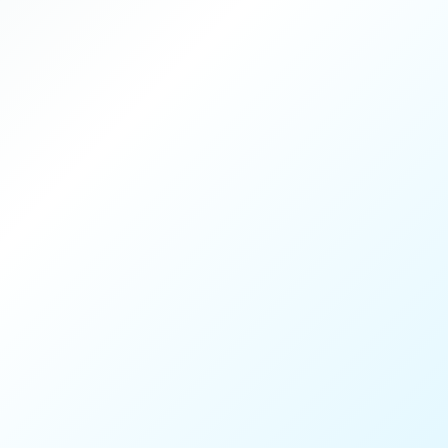
Durée
45 min
Intensité
4 / 4
Encadrement
Coach Mouratoglou