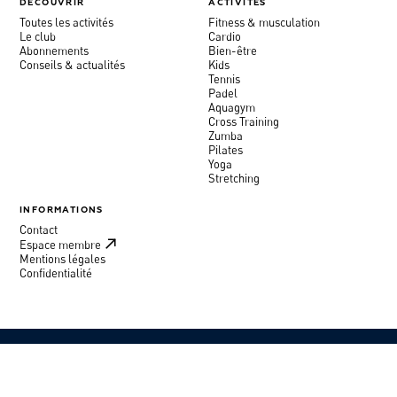
DÉCOUVRIR
ACTIVITÉS
Toutes les activités
Fitness & musculation
Le club
Cardio
Abonnements
Bien-être
Conseils & actualités
Kids
Tennis
Padel
Aquagym
Cross Training
Zumba
Pilates
Yoga
Stretching
INFORMATIONS
Contact
Espace membre
Mentions légales
Confidentialité
©
MOURATOGLOU COUNTRY CLUB
INSTAGRAM
↑
BROCHURE