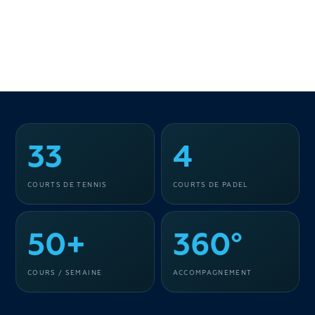
33
4
COURTS DE TENNIS
COURTS DE PADEL
50+
360°
COURS / SEMAINE
ACCOMPAGNEMENT