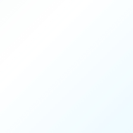
45 min
1 / 4
Coach Mouratoglou