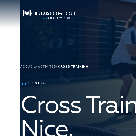
ACCUEIL
/
ACTIVITÉS
/
CROSS TRAINING
FITNESS
Cross Trai
Nice.