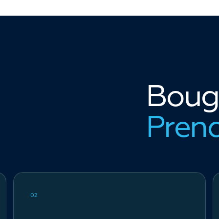
Bouge
Prend
02